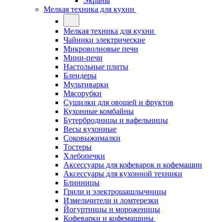
Экраны
Мелкая техника для кухни
Мелкая техника для кухни
Чайники электрические
Микроволновые печи
Мини-печи
Настольные плиты
Блендеры
Мультиварки
Мясорубки
Сушилки для овощей и фруктов
Кухонные комбайны
Бутербродницы и вафельницы
Весы кухонные
Соковыжималки
Тостеры
Хлебопечки
Аксессуары для кофеварок и кофемашин
Аксессуары для кухонной техники
Блинницы
Грили и электрошашлычницы
Измельчители и ломтерезки
Йогуртницы и мороженицы
Кофеварки и кофемашины