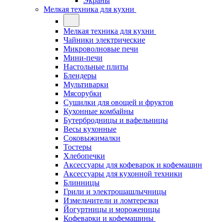
Экраны
Мелкая техника для кухни
Мелкая техника для кухни
Чайники электрические
Микроволновые печи
Мини-печи
Настольные плиты
Блендеры
Мультиварки
Мясорубки
Сушилки для овощей и фруктов
Кухонные комбайны
Бутербродницы и вафельницы
Весы кухонные
Соковыжималки
Тостеры
Хлебопечки
Аксессуары для кофеварок и кофемашин
Аксессуары для кухонной техники
Блинницы
Грили и электрошашлычницы
Измельчители и ломтерезки
Йогуртницы и мороженицы
Кофеварки и кофемашины