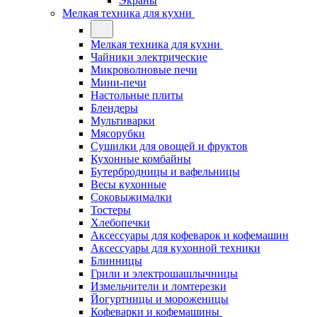
Экраны
Мелкая техника для кухни
Мелкая техника для кухни
Чайники электрические
Микроволновые печи
Мини-печи
Настольные плиты
Блендеры
Мультиварки
Мясорубки
Сушилки для овощей и фруктов
Кухонные комбайны
Бутербродницы и вафельницы
Весы кухонные
Соковыжималки
Тостеры
Хлебопечки
Аксессуары для кофеварок и кофемашин
Аксессуары для кухонной техники
Блинницы
Грили и электрошашлычницы
Измельчители и ломтерезки
Йогуртницы и мороженицы
Кофеварки и кофемашины