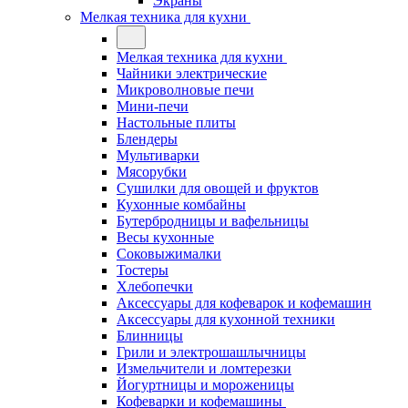
Экраны
Мелкая техника для кухни
Мелкая техника для кухни
Чайники электрические
Микроволновые печи
Мини-печи
Настольные плиты
Блендеры
Мультиварки
Мясорубки
Сушилки для овощей и фруктов
Кухонные комбайны
Бутербродницы и вафельницы
Весы кухонные
Соковыжималки
Тостеры
Хлебопечки
Аксессуары для кофеварок и кофемашин
Аксессуары для кухонной техники
Блинницы
Грили и электрошашлычницы
Измельчители и ломтерезки
Йогуртницы и мороженицы
Кофеварки и кофемашины