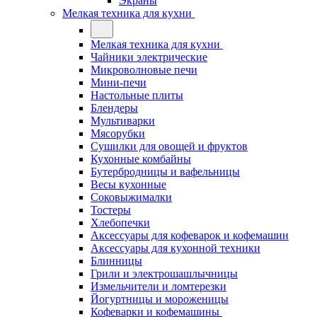
Экраны
Мелкая техника для кухни
Мелкая техника для кухни
Чайники электрические
Микроволновые печи
Мини-печи
Настольные плиты
Блендеры
Мультиварки
Мясорубки
Сушилки для овощей и фруктов
Кухонные комбайны
Бутербродницы и вафельницы
Весы кухонные
Соковыжималки
Тостеры
Хлебопечки
Аксессуары для кофеварок и кофемашин
Аксессуары для кухонной техники
Блинницы
Грили и электрошашлычницы
Измельчители и ломтерезки
Йогуртницы и мороженицы
Кофеварки и кофемашины