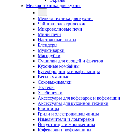
Экраны
Мелкая техника для кухни
Мелкая техника для кухни
Чайники электрические
Микроволновые печи
Мини-печи
Настольные плиты
Блендеры
Мультиварки
Мясорубки
Сушилки для овощей и фруктов
Кухонные комбайны
Бутербродницы и вафельницы
Весы кухонные
Соковыжималки
Тостеры
Хлебопечки
Аксессуары для кофеварок и кофемашин
Аксессуары для кухонной техники
Блинницы
Грили и электрошашлычницы
Измельчители и ломтерезки
Йогуртницы и мороженицы
Кофеварки и кофемашины