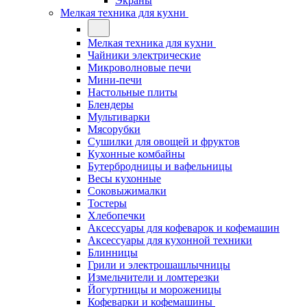
Экраны
Мелкая техника для кухни
Мелкая техника для кухни
Чайники электрические
Микроволновые печи
Мини-печи
Настольные плиты
Блендеры
Мультиварки
Мясорубки
Сушилки для овощей и фруктов
Кухонные комбайны
Бутербродницы и вафельницы
Весы кухонные
Соковыжималки
Тостеры
Хлебопечки
Аксессуары для кофеварок и кофемашин
Аксессуары для кухонной техники
Блинницы
Грили и электрошашлычницы
Измельчители и ломтерезки
Йогуртницы и мороженицы
Кофеварки и кофемашины