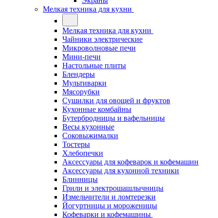
Экраны
Мелкая техника для кухни
Мелкая техника для кухни
Чайники электрические
Микроволновые печи
Мини-печи
Настольные плиты
Блендеры
Мультиварки
Мясорубки
Сушилки для овощей и фруктов
Кухонные комбайны
Бутербродницы и вафельницы
Весы кухонные
Соковыжималки
Тостеры
Хлебопечки
Аксессуары для кофеварок и кофемашин
Аксессуары для кухонной техники
Блинницы
Грили и электрошашлычницы
Измельчители и ломтерезки
Йогуртницы и мороженицы
Кофеварки и кофемашины