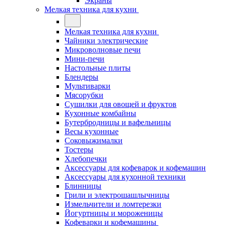
Экраны
Мелкая техника для кухни
Мелкая техника для кухни
Чайники электрические
Микроволновые печи
Мини-печи
Настольные плиты
Блендеры
Мультиварки
Мясорубки
Сушилки для овощей и фруктов
Кухонные комбайны
Бутербродницы и вафельницы
Весы кухонные
Соковыжималки
Тостеры
Хлебопечки
Аксессуары для кофеварок и кофемашин
Аксессуары для кухонной техники
Блинницы
Грили и электрошашлычницы
Измельчители и ломтерезки
Йогуртницы и мороженицы
Кофеварки и кофемашины