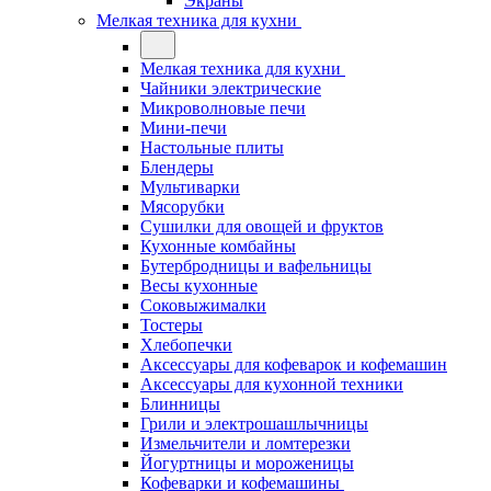
Экраны
Мелкая техника для кухни
Мелкая техника для кухни
Чайники электрические
Микроволновые печи
Мини-печи
Настольные плиты
Блендеры
Мультиварки
Мясорубки
Сушилки для овощей и фруктов
Кухонные комбайны
Бутербродницы и вафельницы
Весы кухонные
Соковыжималки
Тостеры
Хлебопечки
Аксессуары для кофеварок и кофемашин
Аксессуары для кухонной техники
Блинницы
Грили и электрошашлычницы
Измельчители и ломтерезки
Йогуртницы и мороженицы
Кофеварки и кофемашины