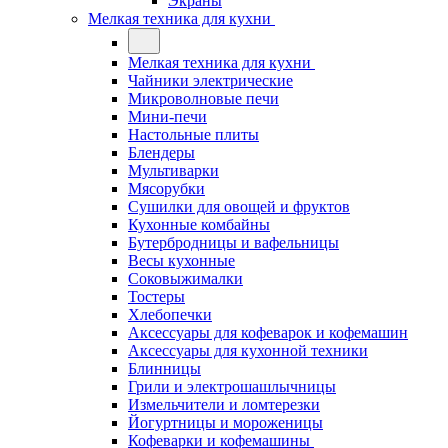
Экраны
Мелкая техника для кухни
Мелкая техника для кухни
Чайники электрические
Микроволновые печи
Мини-печи
Настольные плиты
Блендеры
Мультиварки
Мясорубки
Сушилки для овощей и фруктов
Кухонные комбайны
Бутербродницы и вафельницы
Весы кухонные
Соковыжималки
Тостеры
Хлебопечки
Аксессуары для кофеварок и кофемашин
Аксессуары для кухонной техники
Блинницы
Грили и электрошашлычницы
Измельчители и ломтерезки
Йогуртницы и мороженицы
Кофеварки и кофемашины