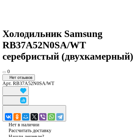
Холодильник Samsung
RB37A52N0SA/WT
серебристый (двухкамерный)
0
Нет отзывов
Арт.
RB37A52N0SA/WT
Нет в наличии
Рассчитать доставку
Нашли дешевле?