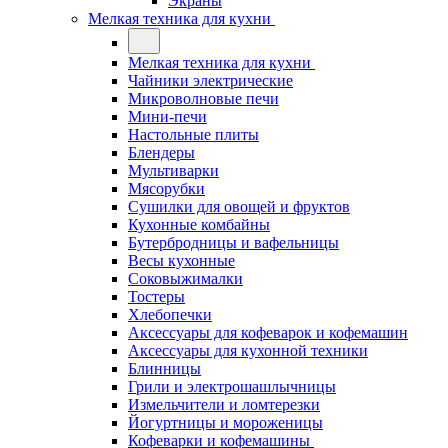
Экраны
Мелкая техника для кухни
Мелкая техника для кухни
Чайники электрические
Микроволновые печи
Мини-печи
Настольные плиты
Блендеры
Мультиварки
Мясорубки
Сушилки для овощей и фруктов
Кухонные комбайны
Бутербродницы и вафельницы
Весы кухонные
Соковыжималки
Тостеры
Хлебопечки
Аксессуары для кофеварок и кофемашин
Аксессуары для кухонной техники
Блинницы
Грили и электрошашлычницы
Измельчители и ломтерезки
Йогуртницы и мороженицы
Кофеварки и кофемашины