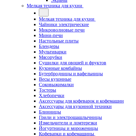
Экраны
Мелкая техника для кухни
Мелкая техника для кухни
Чайники электрические
Микроволновые печи
Мини-печи
Настольные плиты
Блендеры
Мультиварки
Мясорубки
Сушилки для овощей и фруктов
Кухонные комбайны
Бутербродницы и вафельницы
Весы кухонные
Соковыжималки
Тостеры
Хлебопечки
Аксессуары для кофеварок и кофемашин
Аксессуары для кухонной техники
Блинницы
Грили и электрошашлычницы
Измельчители и ломтерезки
Йогуртницы и мороженицы
Кофеварки и кофемашины