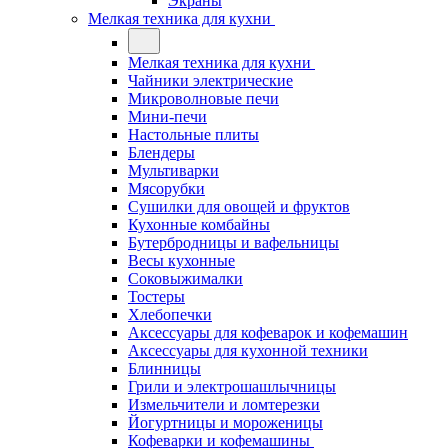
Экраны
Мелкая техника для кухни
Мелкая техника для кухни
Чайники электрические
Микроволновые печи
Мини-печи
Настольные плиты
Блендеры
Мультиварки
Мясорубки
Сушилки для овощей и фруктов
Кухонные комбайны
Бутербродницы и вафельницы
Весы кухонные
Соковыжималки
Тостеры
Хлебопечки
Аксессуары для кофеварок и кофемашин
Аксессуары для кухонной техники
Блинницы
Грили и электрошашлычницы
Измельчители и ломтерезки
Йогуртницы и мороженицы
Кофеварки и кофемашины