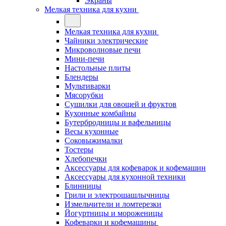
Экраны
Мелкая техника для кухни
Мелкая техника для кухни
Чайники электрические
Микроволновые печи
Мини-печи
Настольные плиты
Блендеры
Мультиварки
Мясорубки
Сушилки для овощей и фруктов
Кухонные комбайны
Бутербродницы и вафельницы
Весы кухонные
Соковыжималки
Тостеры
Хлебопечки
Аксессуары для кофеварок и кофемашин
Аксессуары для кухонной техники
Блинницы
Грили и электрошашлычницы
Измельчители и ломтерезки
Йогуртницы и мороженицы
Кофеварки и кофемашины