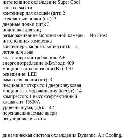
интенсивное охлаждение Super Cool
зона свежести
контейнер для овощей (шт): 2
стеклянные полки (шт): 3
дверные полки (шт): 3
подставка для яиц
размораживание морозильной камеры: No Frost
интенсивная заморозка
контейнеры морозильника (шт): 3
лоток для льда
класс энергопотребления: A+
энергопотребление (кВт/год): 409
мощность подключения (Вт): 170
освещение: LED
ламп освещения (шт): 3
индикация открытой двери: звуковая
мощность замораживания (кг/сут): 14
компрессор: 1 высокоэффективный
хладагент: R600A
уровень шума, (дБ): 42
перенавешиваемые двери
регулировка высоты
динамическая система охлаждения Dynamic, Air Cooling,