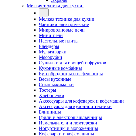
Экраны
Мелкая техника для кухни
Мелкая техника для кухни
Чайники электрические
Микроволновые печи
Мини-печи
Настольные плиты
Блендеры
Мультиварки
Мясорубки
Сушилки для овощей и фруктов
Кухонные комбайны
Бутербродницы и вафельницы
Весы кухонные
Соковыжималки
Тостеры
Хлебопечки
Аксессуары для кофеварок и кофемашин
Аксессуары для кухонной техники
Блинницы
Грили и электрошашлычницы
Измельчители и ломтерезки
Йогуртницы и мороженицы
Кофеварки и кофемашины