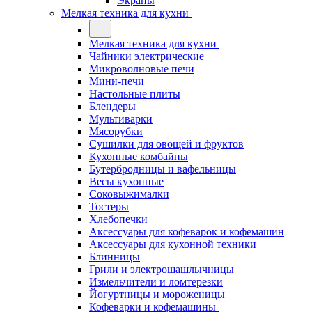
Экраны
Мелкая техника для кухни
Мелкая техника для кухни
Чайники электрические
Микроволновые печи
Мини-печи
Настольные плиты
Блендеры
Мультиварки
Мясорубки
Сушилки для овощей и фруктов
Кухонные комбайны
Бутербродницы и вафельницы
Весы кухонные
Соковыжималки
Тостеры
Хлебопечки
Аксессуары для кофеварок и кофемашин
Аксессуары для кухонной техники
Блинницы
Грили и электрошашлычницы
Измельчители и ломтерезки
Йогуртницы и мороженицы
Кофеварки и кофемашины