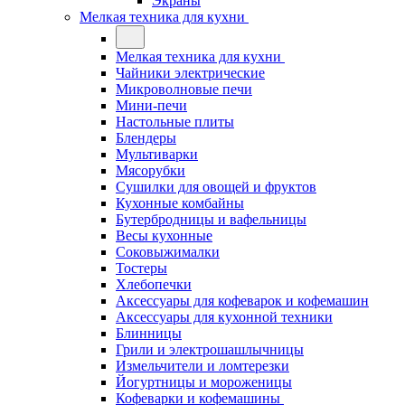
Экраны
Мелкая техника для кухни
Мелкая техника для кухни
Чайники электрические
Микроволновые печи
Мини-печи
Настольные плиты
Блендеры
Мультиварки
Мясорубки
Сушилки для овощей и фруктов
Кухонные комбайны
Бутербродницы и вафельницы
Весы кухонные
Соковыжималки
Тостеры
Хлебопечки
Аксессуары для кофеварок и кофемашин
Аксессуары для кухонной техники
Блинницы
Грили и электрошашлычницы
Измельчители и ломтерезки
Йогуртницы и мороженицы
Кофеварки и кофемашины