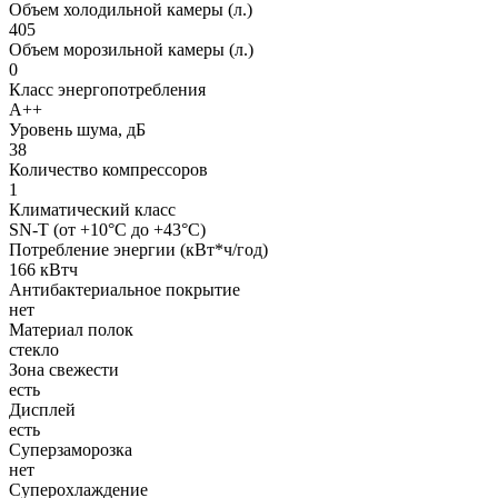
Объем холодильной камеры (л.)
405
Объем морозильной камеры (л.)
0
Класс энергопотребления
A++
Уровень шума, дБ
38
Количество компрессоров
1
Климатический класс
SN-T (от +10°C до +43°C)
Потребление энергии (кВт*ч/год)
166 кВтч
Антибактериальное покрытие
нет
Материал полок
стекло
Зона свежести
есть
Дисплей
есть
Суперзаморозка
нет
Суперохлаждение