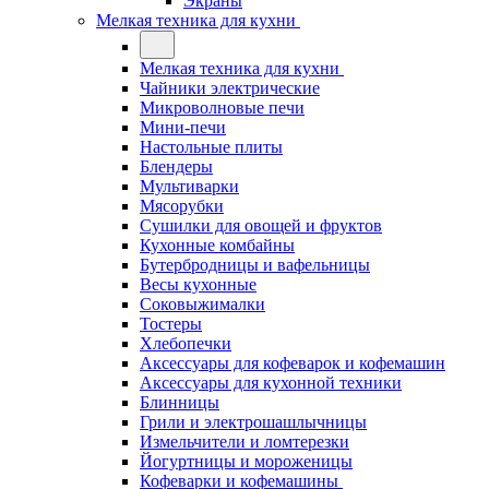
Экраны
Мелкая техника для кухни
Мелкая техника для кухни
Чайники электрические
Микроволновые печи
Мини-печи
Настольные плиты
Блендеры
Мультиварки
Мясорубки
Сушилки для овощей и фруктов
Кухонные комбайны
Бутербродницы и вафельницы
Весы кухонные
Соковыжималки
Тостеры
Хлебопечки
Аксессуары для кофеварок и кофемашин
Аксессуары для кухонной техники
Блинницы
Грили и электрошашлычницы
Измельчители и ломтерезки
Йогуртницы и мороженицы
Кофеварки и кофемашины