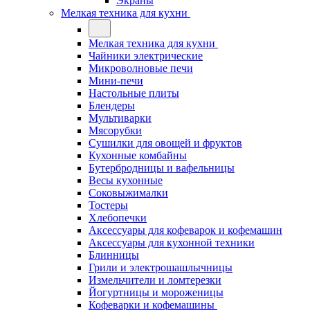
Экраны
Мелкая техника для кухни
Мелкая техника для кухни
Чайники электрические
Микроволновые печи
Мини-печи
Настольные плиты
Блендеры
Мультиварки
Мясорубки
Сушилки для овощей и фруктов
Кухонные комбайны
Бутербродницы и вафельницы
Весы кухонные
Соковыжималки
Тостеры
Хлебопечки
Аксессуары для кофеварок и кофемашин
Аксессуары для кухонной техники
Блинницы
Грили и электрошашлычницы
Измельчители и ломтерезки
Йогуртницы и мороженицы
Кофеварки и кофемашины