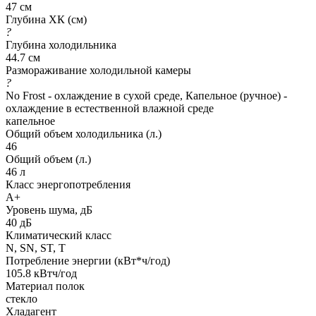
47 см
Глубина ХК (см)
?
Глубина холодильника
44.7 см
Размораживание холодильной камеры
?
No Frost - охлаждение в сухой среде, Капельное (ручное) -
охлаждение в естественной влажной среде
капельное
Общий объем холодильника (л.)
46
Общий объем (л.)
46 л
Класс энергопотребления
A+
Уровень шума, дБ
40 дБ
Климатический класс
N, SN, ST, T
Потребление энергии (кВт*ч/год)
105.8 кВтч/год
Материал полок
стекло
Хладагент