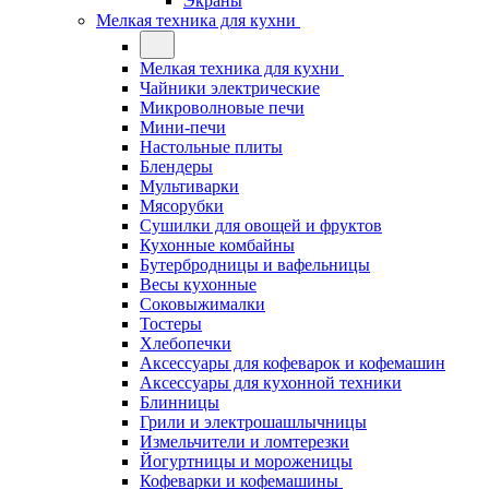
Экраны
Мелкая техника для кухни
Мелкая техника для кухни
Чайники электрические
Микроволновые печи
Мини-печи
Настольные плиты
Блендеры
Мультиварки
Мясорубки
Сушилки для овощей и фруктов
Кухонные комбайны
Бутербродницы и вафельницы
Весы кухонные
Соковыжималки
Тостеры
Хлебопечки
Аксессуары для кофеварок и кофемашин
Аксессуары для кухонной техники
Блинницы
Грили и электрошашлычницы
Измельчители и ломтерезки
Йогуртницы и мороженицы
Кофеварки и кофемашины