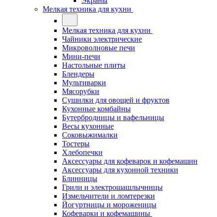
Экраны
Мелкая техника для кухни
Мелкая техника для кухни
Чайники электрические
Микроволновые печи
Мини-печи
Настольные плиты
Блендеры
Мультиварки
Мясорубки
Сушилки для овощей и фруктов
Кухонные комбайны
Бутербродницы и вафельницы
Весы кухонные
Соковыжималки
Тостеры
Хлебопечки
Аксессуары для кофеварок и кофемашин
Аксессуары для кухонной техники
Блинницы
Грили и электрошашлычницы
Измельчители и ломтерезки
Йогуртницы и мороженицы
Кофеварки и кофемашины