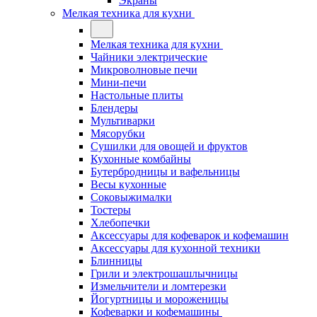
Экраны
Мелкая техника для кухни
Мелкая техника для кухни
Чайники электрические
Микроволновые печи
Мини-печи
Настольные плиты
Блендеры
Мультиварки
Мясорубки
Сушилки для овощей и фруктов
Кухонные комбайны
Бутербродницы и вафельницы
Весы кухонные
Соковыжималки
Тостеры
Хлебопечки
Аксессуары для кофеварок и кофемашин
Аксессуары для кухонной техники
Блинницы
Грили и электрошашлычницы
Измельчители и ломтерезки
Йогуртницы и мороженицы
Кофеварки и кофемашины