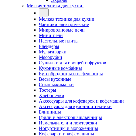
Экраны
Мелкая техника для кухни
Мелкая техника для кухни
Чайники электрические
Микроволновые печи
Мини-печи
Настольные плиты
Блендеры
Мультиварки
Мясорубки
Сушилки для овощей и фруктов
Кухонные комбайны
Бутербродницы и вафельницы
Весы кухонные
Соковыжималки
Тостеры
Хлебопечки
Аксессуары для кофеварок и кофемашин
Аксессуары для кухонной техники
Блинницы
Грили и электрошашлычницы
Измельчители и ломтерезки
Йогуртницы и мороженицы
Кофеварки и кофемашины