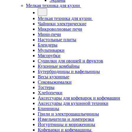
Экраны
Мелкая техника для кухни
Мелкая техника для кухни
Чайники электрические
Микроволновые печи
Мини-печи
Настольные плиты
Блендеры
Мультиварки
Мясорубки
Сушилки для овощей и фруктов
Кухонные комбайны
Бутербродницы и вафельницы
Весы кухонные
Соковыжималки
Тостеры
Хлебопечки
Аксессуары для кофеварок и кофемашин
Аксессуары для кухонной техники
Блинницы
Грили и электрошашлычницы
Измельчители и ломтерезки
Йогуртницы и мороженицы
Кофеварки и кофемашины