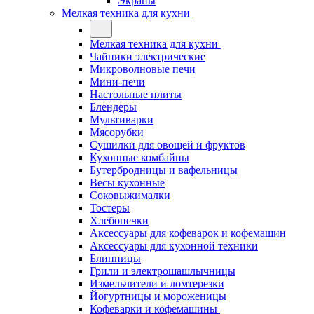
Экраны
Мелкая техника для кухни
Мелкая техника для кухни
Чайники электрические
Микроволновые печи
Мини-печи
Настольные плиты
Блендеры
Мультиварки
Мясорубки
Сушилки для овощей и фруктов
Кухонные комбайны
Бутербродницы и вафельницы
Весы кухонные
Соковыжималки
Тостеры
Хлебопечки
Аксессуары для кофеварок и кофемашин
Аксессуары для кухонной техники
Блинницы
Грили и электрошашлычницы
Измельчители и ломтерезки
Йогуртницы и мороженицы
Кофеварки и кофемашины