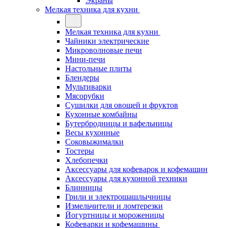
Экраны
Мелкая техника для кухни
Мелкая техника для кухни
Чайники электрические
Микроволновые печи
Мини-печи
Настольные плиты
Блендеры
Мультиварки
Мясорубки
Сушилки для овощей и фруктов
Кухонные комбайны
Бутербродницы и вафельницы
Весы кухонные
Соковыжималки
Тостеры
Хлебопечки
Аксессуары для кофеварок и кофемашин
Аксессуары для кухонной техники
Блинницы
Грили и электрошашлычницы
Измельчители и ломтерезки
Йогуртницы и мороженицы
Кофеварки и кофемашины