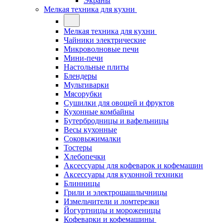
Экраны
Мелкая техника для кухни
Мелкая техника для кухни
Чайники электрические
Микроволновые печи
Мини-печи
Настольные плиты
Блендеры
Мультиварки
Мясорубки
Сушилки для овощей и фруктов
Кухонные комбайны
Бутербродницы и вафельницы
Весы кухонные
Соковыжималки
Тостеры
Хлебопечки
Аксессуары для кофеварок и кофемашин
Аксессуары для кухонной техники
Блинницы
Грили и электрошашлычницы
Измельчители и ломтерезки
Йогуртницы и мороженицы
Кофеварки и кофемашины