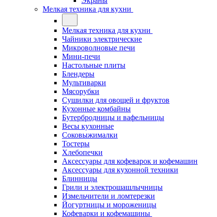
Экраны
Мелкая техника для кухни
Мелкая техника для кухни
Чайники электрические
Микроволновые печи
Мини-печи
Настольные плиты
Блендеры
Мультиварки
Мясорубки
Сушилки для овощей и фруктов
Кухонные комбайны
Бутербродницы и вафельницы
Весы кухонные
Соковыжималки
Тостеры
Хлебопечки
Аксессуары для кофеварок и кофемашин
Аксессуары для кухонной техники
Блинницы
Грили и электрошашлычницы
Измельчители и ломтерезки
Йогуртницы и мороженицы
Кофеварки и кофемашины