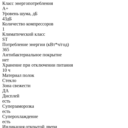
Класс энергопотребления
A+
Уровень шума, дБ
43дБ
Количество компрессоров
1
Климатический класс
ST
Потребление энергии (кВт*ч/год)
365
Антибактериальное покрытие
нет
Хранение при отключении питания
10 ч
Материал полок
Стекло
Зона свежести
ДА
Дисплей
есть
Суперзаморозка
есть
Суперохлаждение
есть
Индикация открытой двери