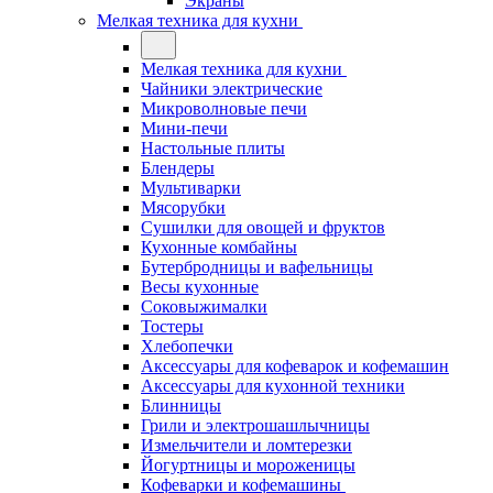
Экраны
Мелкая техника для кухни
Мелкая техника для кухни
Чайники электрические
Микроволновые печи
Мини-печи
Настольные плиты
Блендеры
Мультиварки
Мясорубки
Сушилки для овощей и фруктов
Кухонные комбайны
Бутербродницы и вафельницы
Весы кухонные
Соковыжималки
Тостеры
Хлебопечки
Аксессуары для кофеварок и кофемашин
Аксессуары для кухонной техники
Блинницы
Грили и электрошашлычницы
Измельчители и ломтерезки
Йогуртницы и мороженицы
Кофеварки и кофемашины