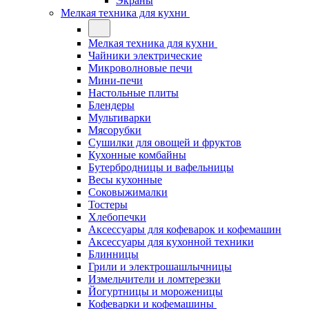
Экраны
Мелкая техника для кухни
Мелкая техника для кухни
Чайники электрические
Микроволновые печи
Мини-печи
Настольные плиты
Блендеры
Мультиварки
Мясорубки
Сушилки для овощей и фруктов
Кухонные комбайны
Бутербродницы и вафельницы
Весы кухонные
Соковыжималки
Тостеры
Хлебопечки
Аксессуары для кофеварок и кофемашин
Аксессуары для кухонной техники
Блинницы
Грили и электрошашлычницы
Измельчители и ломтерезки
Йогуртницы и мороженицы
Кофеварки и кофемашины