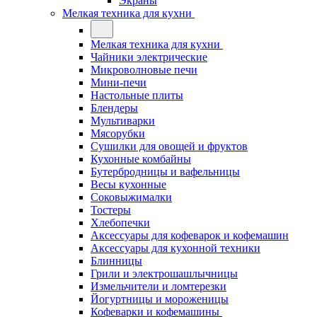
Экраны
Мелкая техника для кухни
Мелкая техника для кухни
Чайники электрические
Микроволновые печи
Мини-печи
Настольные плиты
Блендеры
Мультиварки
Мясорубки
Сушилки для овощей и фруктов
Кухонные комбайны
Бутербродницы и вафельницы
Весы кухонные
Соковыжималки
Тостеры
Хлебопечки
Аксессуары для кофеварок и кофемашин
Аксессуары для кухонной техники
Блинницы
Грили и электрошашлычницы
Измельчители и ломтерезки
Йогуртницы и мороженицы
Кофеварки и кофемашины