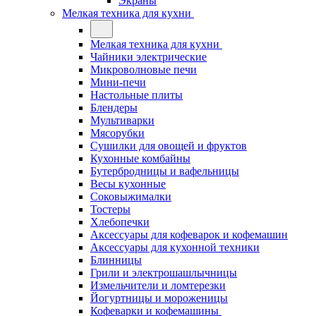
Экраны
Мелкая техника для кухни
Мелкая техника для кухни
Чайники электрические
Микроволновые печи
Мини-печи
Настольные плиты
Блендеры
Мультиварки
Мясорубки
Сушилки для овощей и фруктов
Кухонные комбайны
Бутербродницы и вафельницы
Весы кухонные
Соковыжималки
Тостеры
Хлебопечки
Аксессуары для кофеварок и кофемашин
Аксессуары для кухонной техники
Блинницы
Грили и электрошашлычницы
Измельчители и ломтерезки
Йогуртницы и мороженицы
Кофеварки и кофемашины