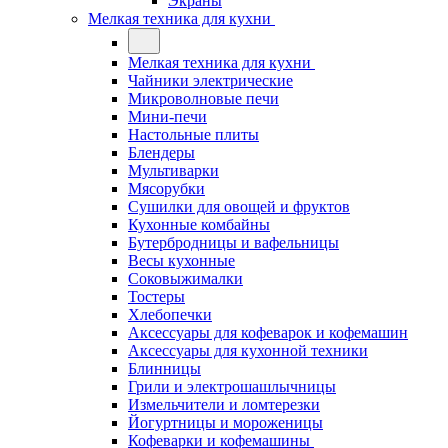
Экраны
Мелкая техника для кухни
Мелкая техника для кухни
Чайники электрические
Микроволновые печи
Мини-печи
Настольные плиты
Блендеры
Мультиварки
Мясорубки
Сушилки для овощей и фруктов
Кухонные комбайны
Бутербродницы и вафельницы
Весы кухонные
Соковыжималки
Тостеры
Хлебопечки
Аксессуары для кофеварок и кофемашин
Аксессуары для кухонной техники
Блинницы
Грили и электрошашлычницы
Измельчители и ломтерезки
Йогуртницы и мороженицы
Кофеварки и кофемашины