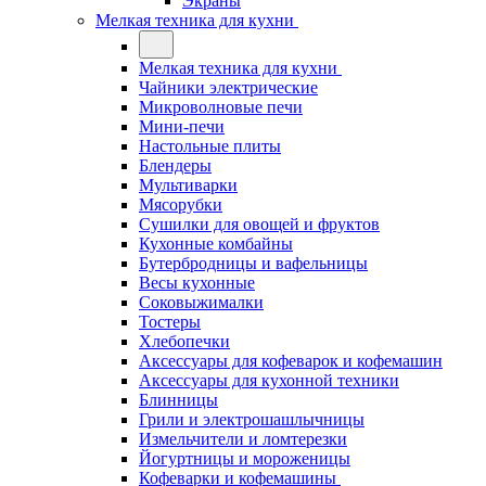
Экраны
Мелкая техника для кухни
Мелкая техника для кухни
Чайники электрические
Микроволновые печи
Мини-печи
Настольные плиты
Блендеры
Мультиварки
Мясорубки
Сушилки для овощей и фруктов
Кухонные комбайны
Бутербродницы и вафельницы
Весы кухонные
Соковыжималки
Тостеры
Хлебопечки
Аксессуары для кофеварок и кофемашин
Аксессуары для кухонной техники
Блинницы
Грили и электрошашлычницы
Измельчители и ломтерезки
Йогуртницы и мороженицы
Кофеварки и кофемашины