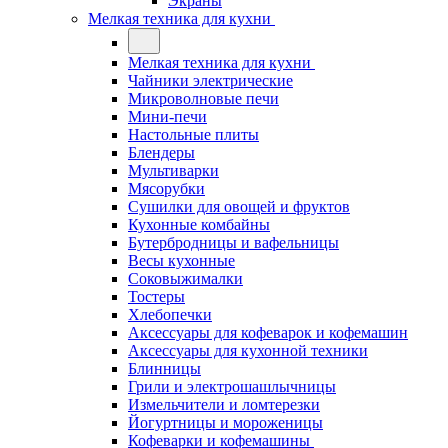
Экраны
Мелкая техника для кухни
Мелкая техника для кухни
Чайники электрические
Микроволновые печи
Мини-печи
Настольные плиты
Блендеры
Мультиварки
Мясорубки
Сушилки для овощей и фруктов
Кухонные комбайны
Бутербродницы и вафельницы
Весы кухонные
Соковыжималки
Тостеры
Хлебопечки
Аксессуары для кофеварок и кофемашин
Аксессуары для кухонной техники
Блинницы
Грили и электрошашлычницы
Измельчители и ломтерезки
Йогуртницы и мороженицы
Кофеварки и кофемашины