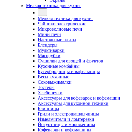
Экраны
Мелкая техника для кухни
Мелкая техника для кухни
Чайники электрические
Микроволновые печи
Мини-печи
Настольные плиты
Блендеры
Мультиварки
Мясорубки
Сушилки для овощей и фруктов
Кухонные комбайны
Бутербродницы и вафельницы
Весы кухонные
Соковыжималки
Тостеры
Хлебопечки
Аксессуары для кофеварок и кофемашин
Аксессуары для кухонной техники
Блинницы
Грили и электрошашлычницы
Измельчители и ломтерезки
Йогуртницы и мороженицы
Кофеварки и кофемашины