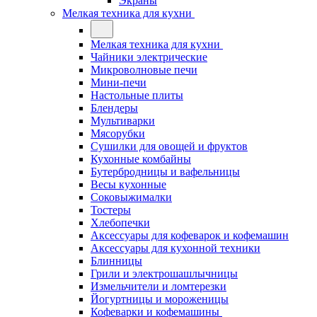
Экраны
Мелкая техника для кухни
Мелкая техника для кухни
Чайники электрические
Микроволновые печи
Мини-печи
Настольные плиты
Блендеры
Мультиварки
Мясорубки
Сушилки для овощей и фруктов
Кухонные комбайны
Бутербродницы и вафельницы
Весы кухонные
Соковыжималки
Тостеры
Хлебопечки
Аксессуары для кофеварок и кофемашин
Аксессуары для кухонной техники
Блинницы
Грили и электрошашлычницы
Измельчители и ломтерезки
Йогуртницы и мороженицы
Кофеварки и кофемашины