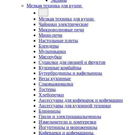
Экраны
Мелкая техника для кухни
Мелкая техника для кухни
Чайники электрические
Микроволновые печи
Мини-печи
Настольные плиты
Блендеры
Мультиварки
Мясорубки
Сушилки для овощей и фруктов
Кухонные комбайны
Бутербродницы и вафельницы
Весы кухонные
Соковыжималки
Тостеры
Хлебопечки
Аксессуары для кофеварок и кофемашин
Аксессуары для кухонной техники
Блинницы
Грили и электрошашлычницы
Измельчители и ломтерезки
Йогуртницы и мороженицы
Кофеварки и кофемашины