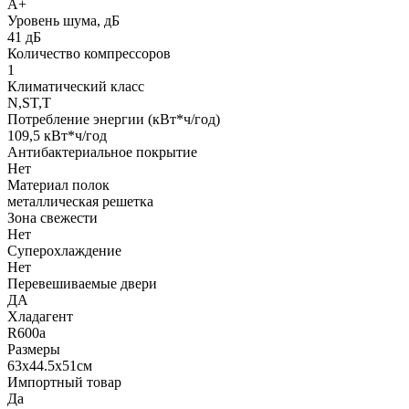
A+
Уровень шума, дБ
41 дБ
Количество компрессоров
1
Климатический класс
N,ST,T
Потребление энергии (кВт*ч/год)
109,5 кВт*ч/год
Антибактериальное покрытие
Нет
Материал полок
металлическая решетка
Зона свежести
Нет
Суперохлаждение
Нет
Перевешиваемые двери
ДА
Хладагент
R600a
Размеры
63x44.5x51см
Импортный товар
Да