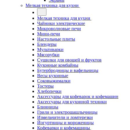
Экраны
Мелкая техника для кухни
Мелкая техника для кухни
Чайники электрические
Микроволновые печи
Мини-печи
Настольные плиты
Блендеры
Мультиварки
Мясорубки
Сушилки для овощей и фруктов
Кухонные комбайны
Бутербродницы и вафельницы
Весы кухонные
Соковыжималки
Тостеры
Хлебопечки
Аксессуары для кофеварок и кофемашин
Аксессуары для кухонной техники
Блинницы
Грили и электрошашлычницы
Измельчители и ломтерезки
Йогуртницы и мороженицы
Кофеварки и кофемашины