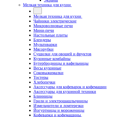
Экраны
Мелкая техника для кухни
Мелкая техника для кухни
Чайники электрические
Микроволновые печи
Мини-печи
Настольные плиты
Блендеры
Мультиварки
Мясорубки
Сушилки для овощей и фруктов
Кухонные комбайны
Бутербродницы и вафельницы
Весы кухонные
Соковыжималки
Тостеры
Хлебопечки
Аксессуары для кофеварок и кофемашин
Аксессуары для кухонной техники
Блинницы
Грили и электрошашлычницы
Измельчители и ломтерезки
Йогуртницы и мороженицы
Кофеварки и кофемашины