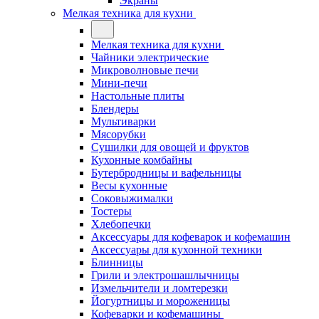
Экраны
Мелкая техника для кухни
Мелкая техника для кухни
Чайники электрические
Микроволновые печи
Мини-печи
Настольные плиты
Блендеры
Мультиварки
Мясорубки
Сушилки для овощей и фруктов
Кухонные комбайны
Бутербродницы и вафельницы
Весы кухонные
Соковыжималки
Тостеры
Хлебопечки
Аксессуары для кофеварок и кофемашин
Аксессуары для кухонной техники
Блинницы
Грили и электрошашлычницы
Измельчители и ломтерезки
Йогуртницы и мороженицы
Кофеварки и кофемашины