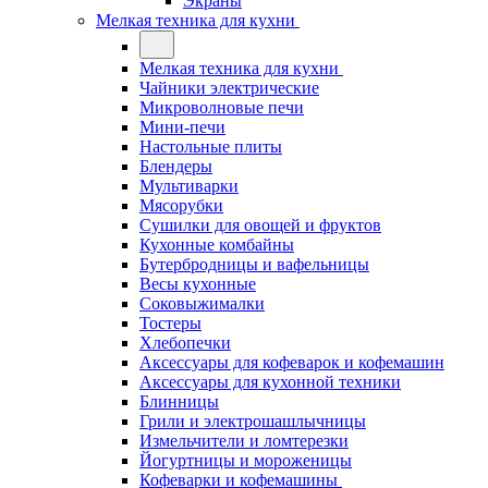
Экраны
Мелкая техника для кухни
Мелкая техника для кухни
Чайники электрические
Микроволновые печи
Мини-печи
Настольные плиты
Блендеры
Мультиварки
Мясорубки
Сушилки для овощей и фруктов
Кухонные комбайны
Бутербродницы и вафельницы
Весы кухонные
Соковыжималки
Тостеры
Хлебопечки
Аксессуары для кофеварок и кофемашин
Аксессуары для кухонной техники
Блинницы
Грили и электрошашлычницы
Измельчители и ломтерезки
Йогуртницы и мороженицы
Кофеварки и кофемашины