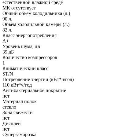
естественной влажной среде
МК отсутствует
Общий объем холодильника (л.)
90 л.
Объем холодильной камеры (л.)
82 л.
Класс энергопотребления
A+
Уровень шума, дБ
39 дБ
Количество компрессоров
1
Климатический класс
ST/N
Потребление энергии (кВт*ч/год)
110 кВт*ч/год
Антибактериальное покрытие
нет
Материал полок
стекло
Зона свежести
нет
Дисплей
нет
Суперзаморозка