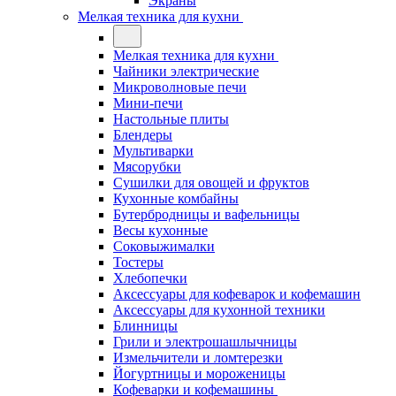
Экраны
Мелкая техника для кухни
Мелкая техника для кухни
Чайники электрические
Микроволновые печи
Мини-печи
Настольные плиты
Блендеры
Мультиварки
Мясорубки
Сушилки для овощей и фруктов
Кухонные комбайны
Бутербродницы и вафельницы
Весы кухонные
Соковыжималки
Тостеры
Хлебопечки
Аксессуары для кофеварок и кофемашин
Аксессуары для кухонной техники
Блинницы
Грили и электрошашлычницы
Измельчители и ломтерезки
Йогуртницы и мороженицы
Кофеварки и кофемашины