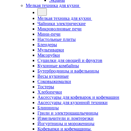
Экраны
Мелкая техника для кухни
Мелкая техника для кухни
Чайники электрические
Микроволновые печи
Мини-печи
Настольные плиты
Блендеры
Мультиварки
Мясорубки
Сушилки для овощей и фруктов
Кухонные комбайны
Бутербродницы и вафельницы
Весы кухонные
Соковыжималки
Тостеры
Хлебопечки
Аксессуары для кофеварок и кофемашин
Аксессуары для кухонной техники
Блинницы
Грили и электрошашлычницы
Измельчители и ломтерезки
Йогуртницы и мороженицы
Кофеварки и кофемашины