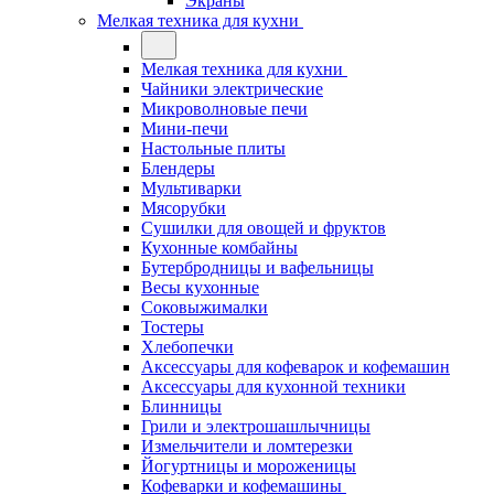
Экраны
Мелкая техника для кухни
Мелкая техника для кухни
Чайники электрические
Микроволновые печи
Мини-печи
Настольные плиты
Блендеры
Мультиварки
Мясорубки
Сушилки для овощей и фруктов
Кухонные комбайны
Бутербродницы и вафельницы
Весы кухонные
Соковыжималки
Тостеры
Хлебопечки
Аксессуары для кофеварок и кофемашин
Аксессуары для кухонной техники
Блинницы
Грили и электрошашлычницы
Измельчители и ломтерезки
Йогуртницы и мороженицы
Кофеварки и кофемашины