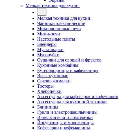
Экраны
Мелкая техника для кухни
Мелкая техника для кухни
Чайники электрические
Микроволновые печи
Мини-печи
Настольные плиты
Блендеры
Мультиварки
Мясорубки
Сушилки для овощей и фруктов
Кухонные комбайны
Бутербродницы и вафельницы
Весы кухонные
Соковыжималки
Тостеры
Хлебопечки
Аксессуары для кофеварок и кофемашин
Аксессуары для кухонной техники
Блинницы
Грили и электрошашлычницы
Измельчители и ломтерезки
Йогуртницы и мороженицы
Кофеварки и кофемашины