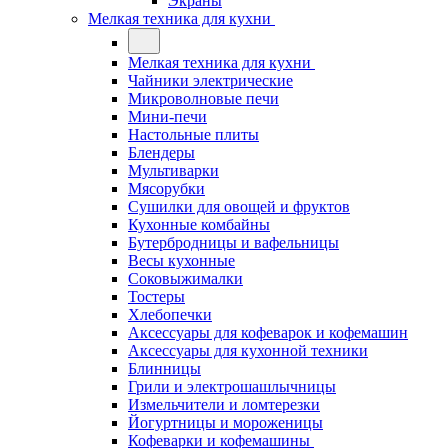
Экраны
Мелкая техника для кухни
Мелкая техника для кухни
Чайники электрические
Микроволновые печи
Мини-печи
Настольные плиты
Блендеры
Мультиварки
Мясорубки
Сушилки для овощей и фруктов
Кухонные комбайны
Бутербродницы и вафельницы
Весы кухонные
Соковыжималки
Тостеры
Хлебопечки
Аксессуары для кофеварок и кофемашин
Аксессуары для кухонной техники
Блинницы
Грили и электрошашлычницы
Измельчители и ломтерезки
Йогуртницы и мороженицы
Кофеварки и кофемашины