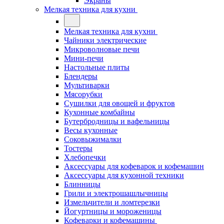
Экраны
Мелкая техника для кухни
Мелкая техника для кухни
Чайники электрические
Микроволновые печи
Мини-печи
Настольные плиты
Блендеры
Мультиварки
Мясорубки
Сушилки для овощей и фруктов
Кухонные комбайны
Бутербродницы и вафельницы
Весы кухонные
Соковыжималки
Тостеры
Хлебопечки
Аксессуары для кофеварок и кофемашин
Аксессуары для кухонной техники
Блинницы
Грили и электрошашлычницы
Измельчители и ломтерезки
Йогуртницы и мороженицы
Кофеварки и кофемашины