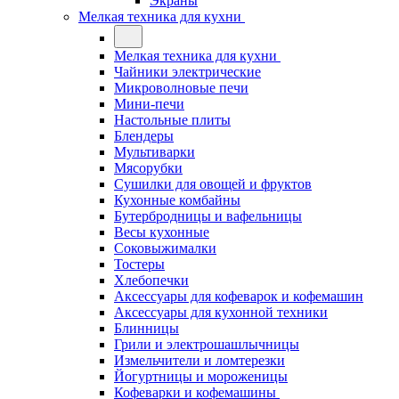
Экраны
Мелкая техника для кухни
Мелкая техника для кухни
Чайники электрические
Микроволновые печи
Мини-печи
Настольные плиты
Блендеры
Мультиварки
Мясорубки
Сушилки для овощей и фруктов
Кухонные комбайны
Бутербродницы и вафельницы
Весы кухонные
Соковыжималки
Тостеры
Хлебопечки
Аксессуары для кофеварок и кофемашин
Аксессуары для кухонной техники
Блинницы
Грили и электрошашлычницы
Измельчители и ломтерезки
Йогуртницы и мороженицы
Кофеварки и кофемашины